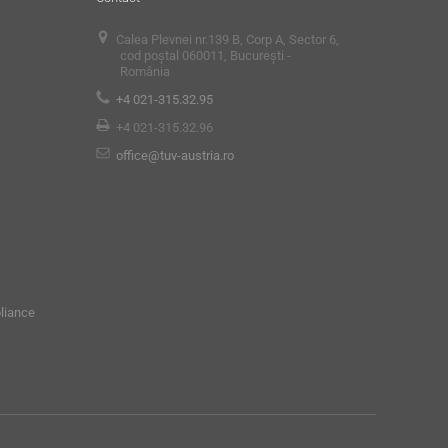
Calea Plevnei nr.139 B, Corp A, Sector 6,
cod poștal 060011, București -
România
+4 021-315.32.95
+4 021-315.32.96
office@tuv-austria.ro
liance