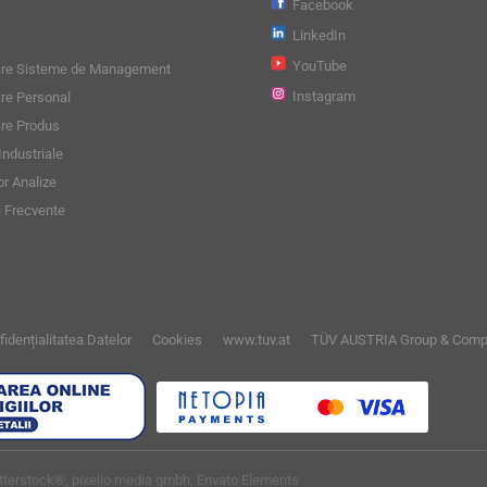
Facebook
LinkedIn
YouTube
care Sisteme de Management
Instagram
are Personal
are Produs
 Industriale
r Analize
i Frecvente
fidențialitatea Datelor
Cookies
www.tuv.at
TÜV AUSTRIA Group & Comp
terstock®, pixelio media gmbh, Envato Elements