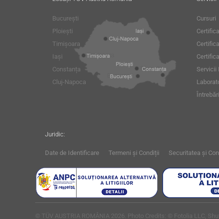
București
Cursuri
Ploiești
Certifi
Timișoara
Certific
Iași
Certific
Constanța
Servicii
Cluj-Napoca
Laborato
Întrebăr
Juridic:
Date de Identificare
Termeni și Condiții
Securitatea și Con
© TÜV AUSTRIA ROMÂNIA 2026. Photo Credits: © Fotolia LLC, Shut