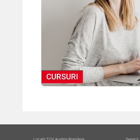
CURSURI
Locații TÜV Austria România
Servicii