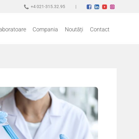
+4 021-315.32.95
aboratoare
Compania
Noutăți
Contact